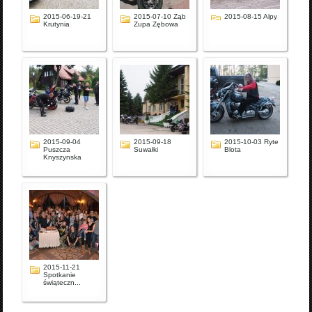
2015-06-19-21
2015-07-10 Ząb
2015-08-15 Alpy
Krutynia
Zupa Zębowa
2015-09-04
2015-09-18
2015-10-03 Ryte
Puszcza
Suwałki
Blota
Knyszynska
2015-11-21
Spotkanie
świąteczn...