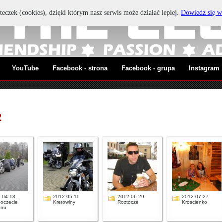
teczek (cookies), dzięki którym nasz serwis może działać lepiej.
Dowiedz się w
YouTube
Facebook - strona
Facebook - grupa
Instagram
2
-04-13
2012-05-11
2012-06-29
2012-07-27
oczecie
Kretowiny
Roztocze
Kroscienko
onu